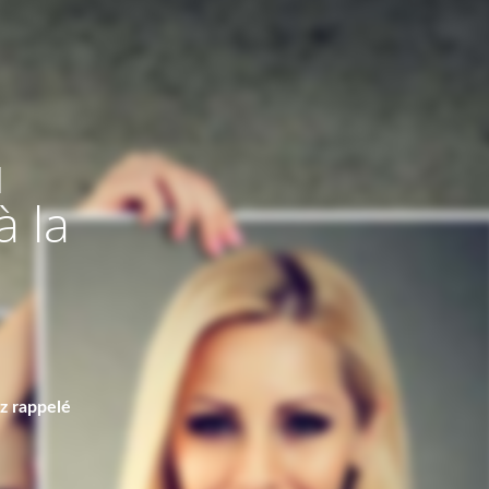
u
à la
ez rappelé