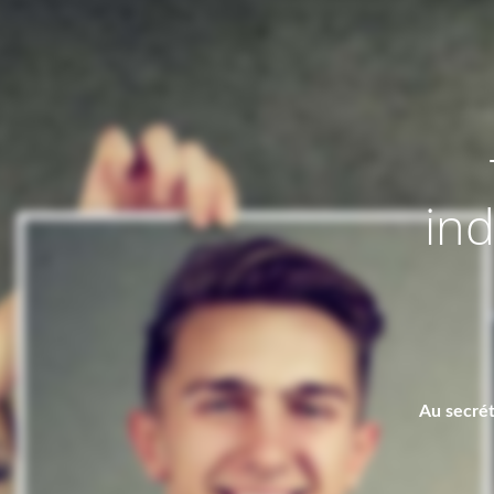
ind
Au secrét