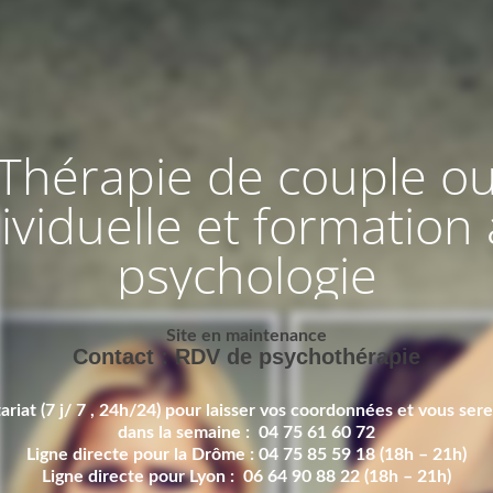
Thérapie de couple o
ividuelle et formation 
psychologie
Site en maintenance
Contact : RDV de psychothérapie
ariat (7 j/ 7 , 24h/24) pour laisser vos coordonnées et vous ser
dans la semaine : 04 75 61 60 72
Ligne directe pour la Drôme : 04 75 85 59 18 (18h – 21h)
Ligne directe pour Lyon : 06 64 90 88 22 (18h – 21h)